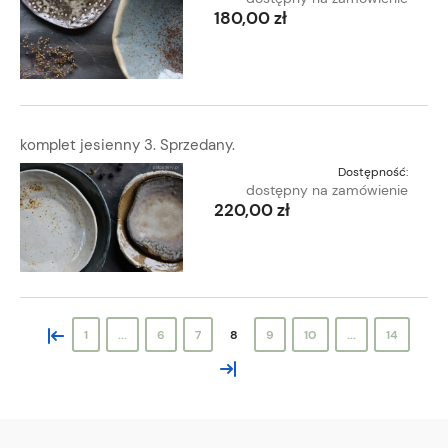
180,00 zł
komplet jesienny 3. Sprzedany.
Dostępność:
dostępny na zamówienie
220,00 zł
«
1
...
6
7
8
9
10
...
14
»