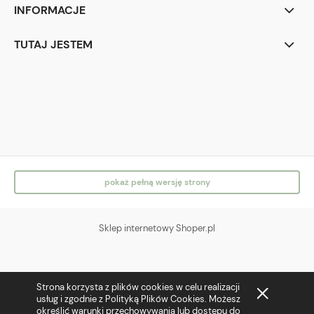
INFORMACJE
TUTAJ JESTEM
IG
FB
pokaż pełną wersję strony
Sklep internetowy Shoper.pl
Strona korzysta z plików cookies w celu realizacji
usług i zgodnie z Polityką Plików Cookies. Możesz
określić warunki przechowywania lub dostępu do