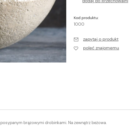
dodaj do przechowalni
Kod produktu:
1000
zapytaj o produkt
poleć znajomemu
e posypanym brązowymi drobinkami. Na zewnątrz beżowa.