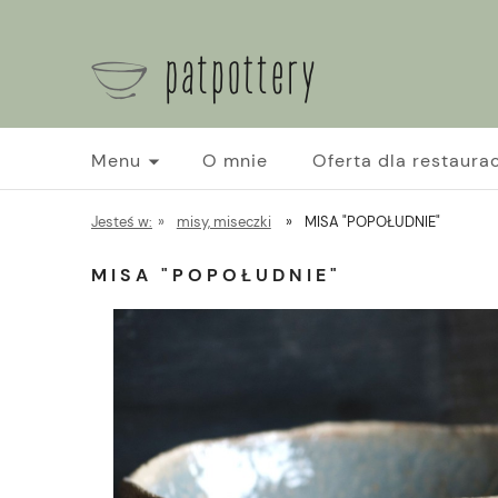
Menu
O mnie
Oferta dla restaurac
Jesteś w:
»
misy, miseczki
»
MISA "POPOŁUDNIE"
MISA "POPOŁUDNIE"