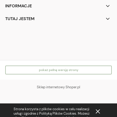
INFORMACJE
TUTAJ JESTEM
IG
FB
pokaż pełną wersję strony
Sklep internetowy Shoper.pl
Strona korzysta z plików cookies w celu realizacji
usług i zgodnie z Polityką Plików Cookies. Możesz