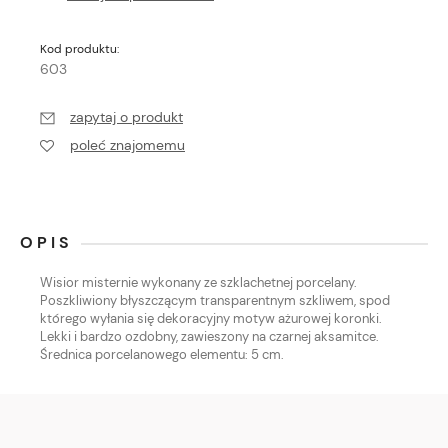
Kod produktu:
603
zapytaj o produkt
poleć znajomemu
OPIS
Wisior misternie wykonany ze szklachetnej porcelany.
Poszkliwiony błyszczącym transparentnym szkliwem, spod
którego wyłania się dekoracyjny motyw ażurowej koronki.
Lekki i bardzo ozdobny, zawieszony na czarnej aksamitce.
Średnica porcelanowego elementu: 5 cm.