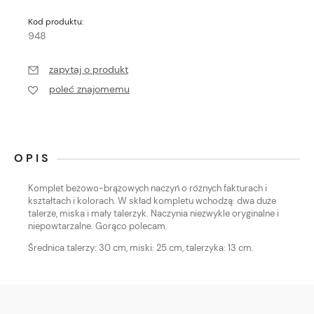
Kod produktu:
948
zapytaj o produkt
poleć znajomemu
OPIS
Komplet beżowo-brązowych naczyń o różnych fakturach i
kształtach i kolorach. W skład kompletu wchodzą: dwa duże
talerze, miska i mały talerzyk. Naczynia niezwykle oryginalne i
niepowtarzalne. Gorąco polecam.
Średnica talerzy: 30 cm, miski: 25 cm, talerzyka: 13 cm.