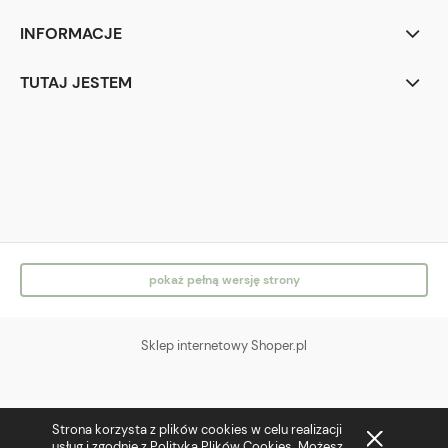
INFORMACJE
TUTAJ JESTEM
IG
FB
pokaż pełną wersję strony
Sklep internetowy Shoper.pl
Strona korzysta z plików cookies w celu realizacji
usług i zgodnie z Polityką Plików Cookies. Możesz