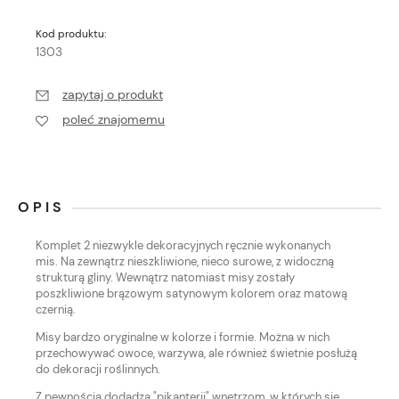
Kod produktu:
1303
zapytaj o produkt
poleć znajomemu
OPIS
Komplet 2 niezwykle dekoracyjnych ręcznie wykonanych
mis. Na zewnątrz nieszkliwione, nieco surowe, z widoczną
strukturą gliny. Wewnątrz natomiast misy zostały
poszkliwione brązowym satynowym kolorem oraz matową
czernią.
Misy bardzo oryginalne w kolorze i formie. Można w nich
przechowywać owoce, warzywa, ale również świetnie posłużą
do dekoracji roślinnych.
Z pewnością dodadzą "pikanterii" wnętrzom, w których się