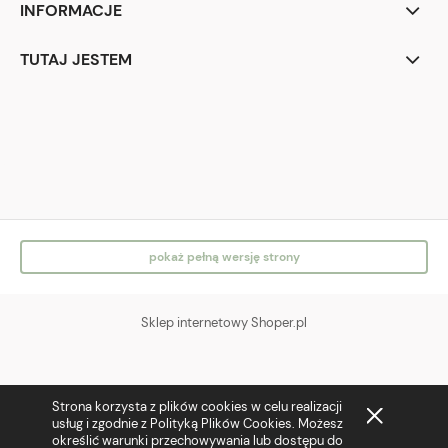
INFORMACJE
TUTAJ JESTEM
IG
FB
pokaż pełną wersję strony
Sklep internetowy Shoper.pl
Strona korzysta z plików cookies w celu realizacji
usług i zgodnie z Polityką Plików Cookies. Możesz
określić warunki przechowywania lub dostępu do