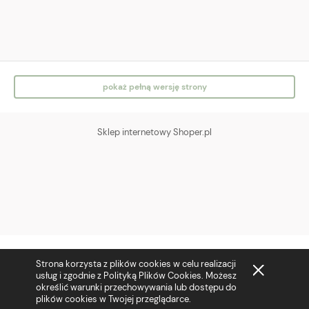
IG
FB
pokaż pełną wersję strony
Sklep internetowy Shoper.pl
Strona korzysta z plików cookies w celu realizacji
usług i zgodnie z Polityką Plików Cookies. Możesz
określić warunki przechowywania lub dostępu do
plików cookies w Twojej przeglądarce.